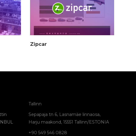
Zipcar
Tallinn
tin
Sepapaja tn 6, Lasnamäe linnaosa,
TANBUL
Harju maakond, 15551 Tallinn/ESTONIA
+90 549 546 0828