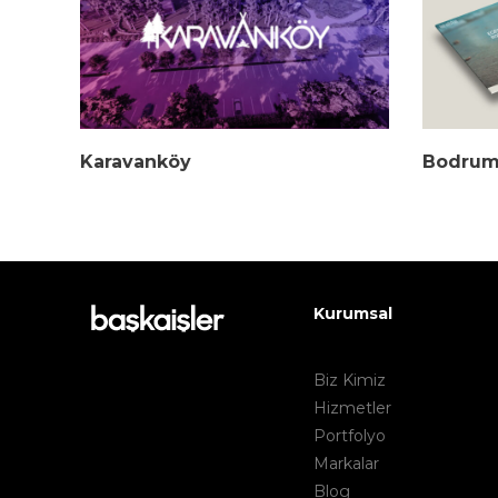
Karavanköy
Bodrum
Kurumsal
Biz Kimiz
Hizmetler
Portfolyo
Markalar
Blog