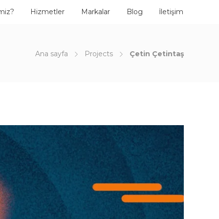
miz?
Hizmetler
Markalar
Blog
İletişim
Ana sayfa
Projects
Çetin Çetintaş