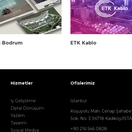
 Bodrum
ETK Kablo
Hizmetler
Ofislerimiz
İş Geliştirme
İstanbul
Dijital Dönüşüm
Koşuyolu Mah. Cenap Şahabet
Yazılım
Sok. No: 3 34718 Kadıköy/İS
Tasarım
+90 216 546 0828
Sosyal Medya